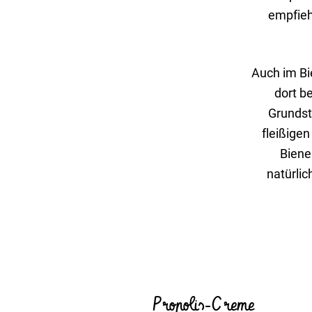
empfieh
Auch im Bie
dort be
Grund­st
flei­ßige
Biene
natür­li
Propolis-Creme