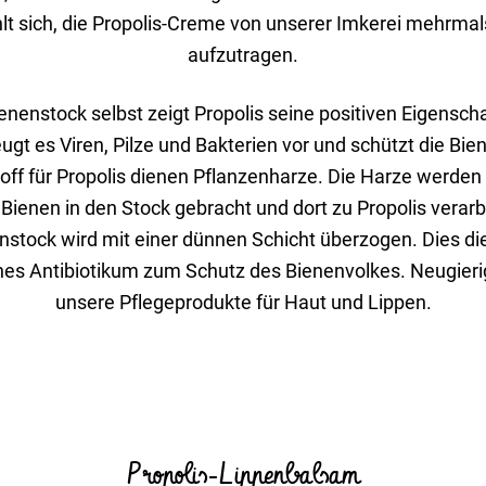
lt sich, die Propolis-Creme von unserer Imkerei mehr­mals
aufzu­tragen.
nen­stock selbst zeigt Propolis seine posi­tiven Eigen­sc
ugt es Viren, Pilze und Bakte­rien vor und schützt die Bie
off für Propolis dienen Pflan­zen­harze. Die Harze werde
n Bienen in den Stock gebracht und dort zu Propolis verar­b
n­stock wird mit einer dünnen Schicht über­zogen. Dies die
­ches Anti­bio­tikum zum Schutz des Bienen­volkes. Neugier
unsere Pfle­ge­pro­dukte für Haut und Lippen.
Propolis-Lippen­balsam