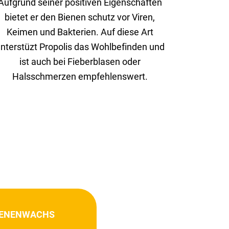
Aufgrund seiner posi­tiven Eigen­schaften
bietet er den Bienen schutz vor Viren,
Keimen und Bakte­rien. Auf diese Art
nter­stüzt Propolis das Wohl­be­finden und
ist auch bei Fieber­blasen oder
Hals­schmerzen empfeh­lens­wert.
IENEN­WACHS