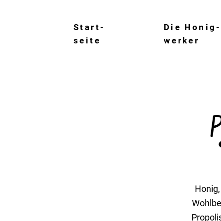
Start­
Die Honig­
seite
werker
P
Honig,
Wohl­be
Propoli