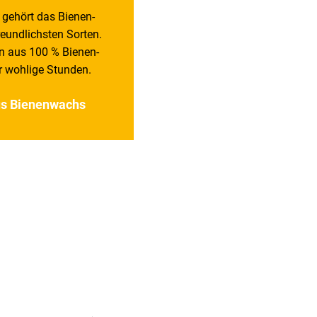
 gehört das Bienen­
eund­lichsten Sorten.
n aus 100 % Bienen­
r wohlige Stunden.
s Bienen­wachs