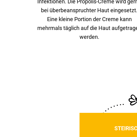
Infek­tionen. Die Propolis-Creme wird ger
bei über­be­an­spruchter Haut einge­setzt
Eine kleine Portion der Creme kann
mehr­mals täglich auf die Haut aufge­trag
werden.
STEI­RI­