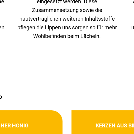
ne
einge­setzt werden. Diese
.
Zusam­men­set­zung sowie die
haut­ver­träg­li­chen weiteren Inhalts­stoffe
en
pflegen die Lippen uns sorgen so für mehr
u
Wohl­be­finden beim Lächeln.
SCHER HONIG
KERZEN AUS B