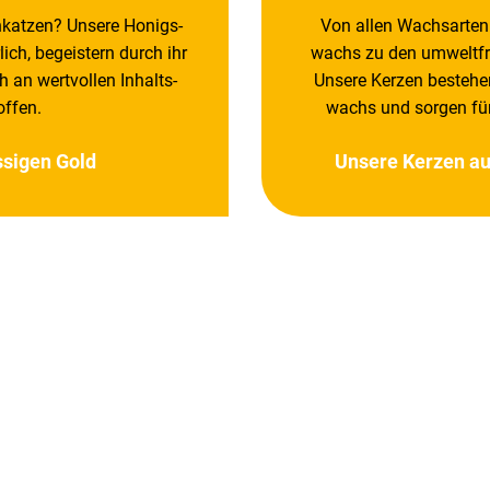
­katzen? Unsere Honig­s­
Von allen Wachs­arten
lich, begeis­tern durch ihr
wachs zu den umwelt­fr
 an wert­vollen Inhalts­
Unsere Kerzen bestehe
offen.
wachs und sorgen fü
­sigen Gold
Unsere Kerzen au