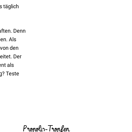
 täglich
haften. Denn
nen. Als
n von den
eitet. Der
nt als
ig? Teste
Propolis-Tropfen