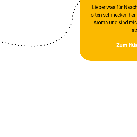
Lieber was für Nasch
orten schme­cken herr­
Aroma und sind reich
st
Zum flüs