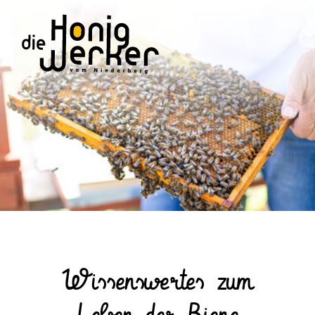
Start­seite
Die Honig­werker
Unsere Produkte
Wissens­wertes
Wissens­wertes zum