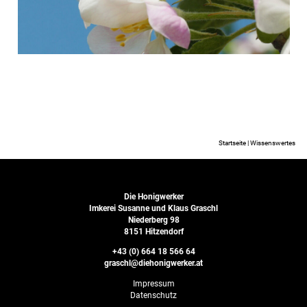
Start­seite
|
Wissens­wertes
Die Honigwerker
Imkerei Susanne und Klaus Graschl
Niederberg 98
8151 Hitzendorf
+43 (0) 664 18 566 64
graschl@diehonigwerker.at
Impressum
Daten­schutz